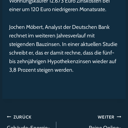
Wohnungskäufer 12.673 Euro Zinskosten bei
einer um 120 Euro niedrigeren Monatsrate.
Jochen Möbert, Analyst der Deutschen Bank
rechnet im weiteren Jahresverlauf mit
steigenden Bauzinsen. In einer aktuellen Studie
schreibt er, das er damit rechne, dass die fünf-
bis zehnjährigen Hypothekenzinsen wieder auf
3,8 Prozent steigen werden.
Beitragsnavigation
ZURÜCK
WEITER
Gebäude-Energie-
Reine Online-